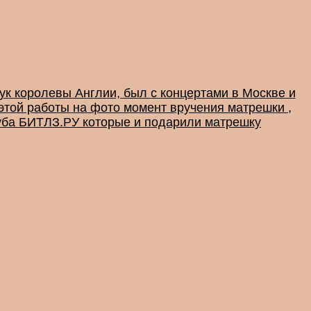
рук королевы Англии, был с концертами в Москве и
 этой работы на фото момент вручения матрешки ,
луба БИТЛЗ.РУ которые и подарили матрешку