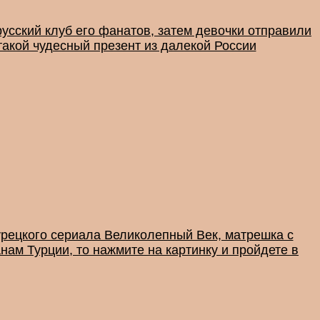
русский клуб его фанатов, затем девочки отправили
такой чудесный презент из далекой России
урецкого сериала Великолепный Век, матрешка с
нам Турции, то нажмите на картинку и пройдете в