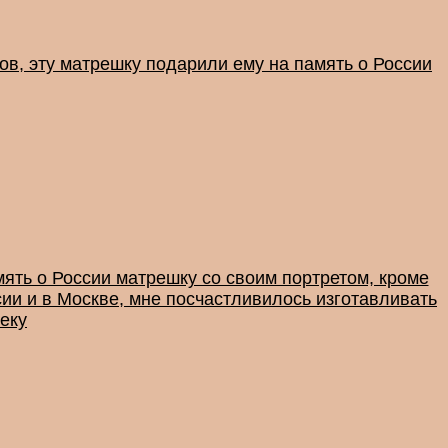
ов, эту матрешку подарили ему на память о России
мять о России матрешку со своим портретом, кроме
сии и в Москве, мне посчастливилось изготавливать
веку