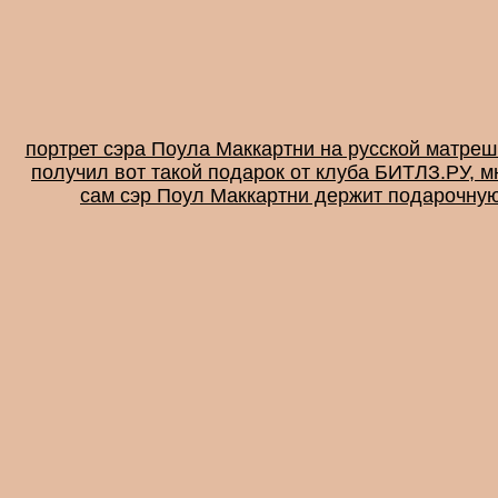
портрет сэра Поула Маккартни на русской матрешк
получил вот такой подарок от клуба БИТЛЗ.РУ, м
сам сэр Поул Маккартни держит подарочную