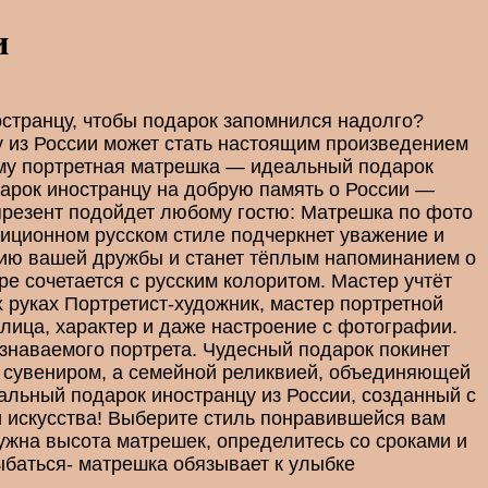
и
остранцу, чтобы подарок запомнился надолго?
у из России может стать настоящим произведением
му портретная матрешка — идеальный подарок
арок иностранцу на добрую память о России —
презент подойдет любому гостю: Матрешка по фото
иционном русском стиле подчеркнет уважение и
рию вашей дружбы и станет тёплым напоминанием о
ре сочетается с русским колоритом. Мастер учтёт
 руках Портретист-художник, мастер портретной
лица, характер и даже настроение с фотографии.
узнаваемого портрета. Чудесный подарок покинет
то сувениром, а семейной реликвией, объединяющей
альный подарок иностранцу из России, созданный с
 и искусства! Выберите стиль понравившейся вам
ужна высота матрешек, определитесь со сроками и
баться- матрешка обязывает к улыбке