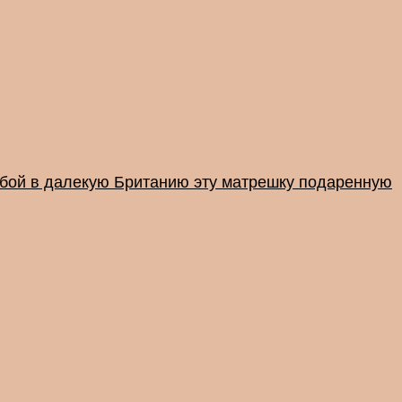
собой в далекую Британию эту матрешку подаренную