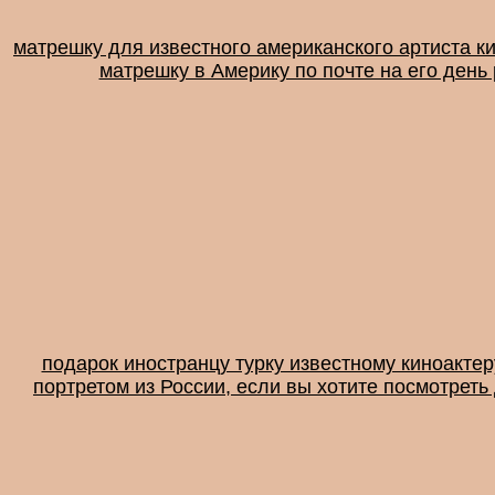
матрешку для известного американского артиста ки
матрешку в Америку по почте на его день
подарок иностранцу турку известному киноакте
портретом из России, если вы хотите посмотреть