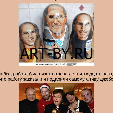
жобса, работа была изготовлена лет пятнадцать наз
что работу заказали и подарили самому Стиву Джобсу