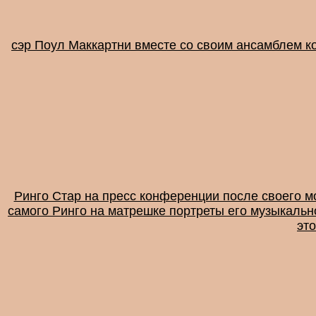
сэр Поул Маккартни вместе со своим ансамблем ко
Ринго Стар на пресс конференции после своего мо
самого Ринго на матрешке портреты его музыкально
это