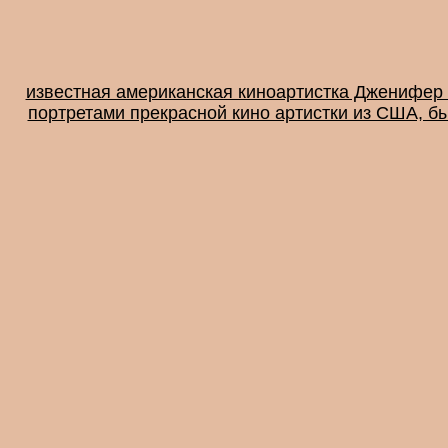
известная американская киноартистка Дженифер Э
портретами прекрасной кино артистки из США, б