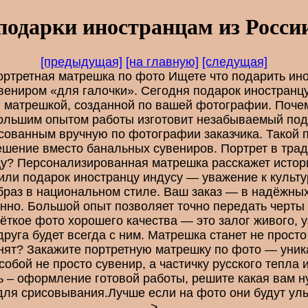
подарки иностранцам из Росси
[предыдущая]
[на главную]
[следущая]
ортретная матрешка по фото Ищете что подарить ин
ениром «для галочки». Сегодня подарок иностранц
й матрешкой, созданной по вашей фотографии. Поче
большим опытом работы изготовит незабываемый под
сованным вручную по фотографии заказчика. Такой 
ешение вместо банальных сувениров. Портрет в трад
нцу? Персонализированная матрешка расскажет исто
или подарок иностранцу индусу — уважение к культу
раз в национальном стиле. Ваш заказ — в надёжных
енно. Большой опыт позволяет точно передать черты 
ёткое фото хорошего качества — это залог живого, 
друга будет всегда с ним. Матрешка станет не прос
мнят? Закажите портретную матрешку по фото — уник
 собой не просто сувенир, а частичку русского тепла
ь – оформление готовой работы, решите какая вам н
для срисовывания.Лучше если на фото они будут улы
>