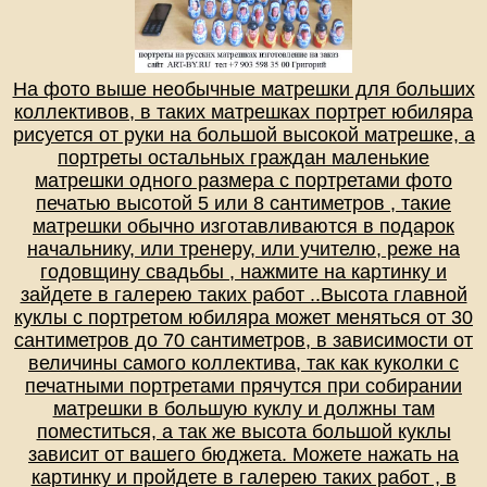
На фото выше необычные матрешки для больших
коллективов, в таких матрешках портрет юбиляра
рисуется от руки на большой высокой матрешке, а
портреты остальных граждан маленькие
матрешки одного размера с портретами фото
печатью высотой 5 или 8 сантиметров , такие
матрешки обычно изготавливаются в подарок
начальнику, или тренеру, или учителю, реже на
годовщину свадьбы , нажмите на картинку и
зайдете в галерею таких работ ..Высота главной
куклы с портретом юбиляра может меняться от 30
сантиметров до 70 сантиметров, в зависимости от
величины самого коллектива, так как куколки с
печатными портретами прячутся при собирании
матрешки в большую куклу и должны там
поместиться, а так же высота большой куклы
зависит от вашего бюджета. Можете нажать на
картинку и пройдете в галерею таких работ , в