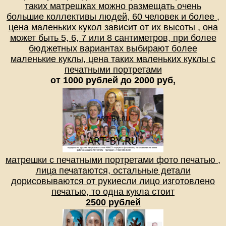
таких матрешках можно размещать очень
большие коллективы людей, 60 человек и более ,
цена маленьких кукол зависит от их высоты , она
может быть 5, 6, 7 или 8 сантиметров, при более
бюджетных вариантах выбирают более
маленькие куклы, цена таких маленьких куклы с
печатными портретами
от 1000 рублей до 2000 руб,
матрешки с печатными портретами фото печатью ,
лица печатаются, остальные детали
дорисовываются от рукиесли лицо изготовлено
печатью, то одна кукла стоит
2500 рублей