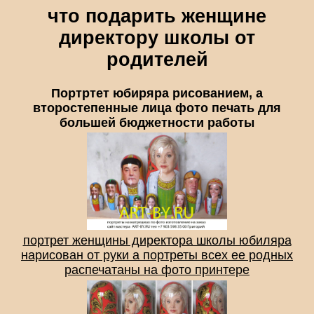
что подарить женщине
директору школы от
родителей
Портртет юбиряра рисованием, а
второстепенные лица фото печать для
большей бюджетности работы
портрет женщины директора школы юбиляра
нарисован от руки а портреты всех ее родных
распечатаны на фото принтере