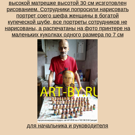
высокой матрешке высотой 30 см исзготовлен
рисованием. Сотрудники попросили нарисовать
портрет соего шефа женщины в богатой
купеческой шубе, все портреты сотрудников не
нарисованы, а распечатаны на фото принтере на
маленьких куколках одного размера по 7 см
для начальника и руководителя