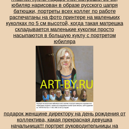
юбиляр нарисован в образе русского цапря
батюшки, портреты всех коллег по работе
распечатаны на фото принтере на маленьких
куколках по 5 см высотой, когда такая матрешка
складывается маленькие куколки просто
насыпаются в большую куклу с портретом
юбиляра
подарок женщине директору на день рождения от
коллектива, какая прекрасная девушка
начальница!!! портрет руководительницы на