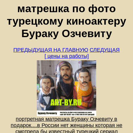
матрешка по фото
турецкому киноактеру
Бураку Озчевиту
ПРЕДЫДУЩАЯ
НА ГЛАВНУЮ
СЛЕДУЩАЯ
[ цены на работы]
портретная матрешка Бураку Озчевиту в
подарок....в России нет женщины которая не
смотрела бы известный турецкий сериал