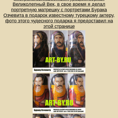
Великолепный Век, в свое время я делал
портретную матрешку с портретами Бурака
Озчевита в подарок известному турецкому актеру,
фото этого чудесного подарка я предоставил на
этой странице