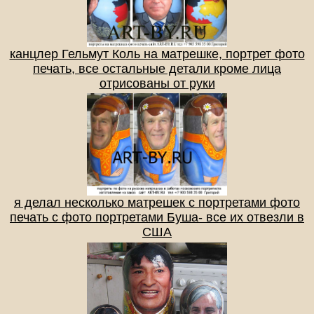
канцлер Гельмут Коль на матрешке, портрет фото
печать, все остальные детали кроме лица
отрисованы от руки
я делал несколько матрешек с портретами фото
печать с фото портретами Буша- все их отвезли в
США