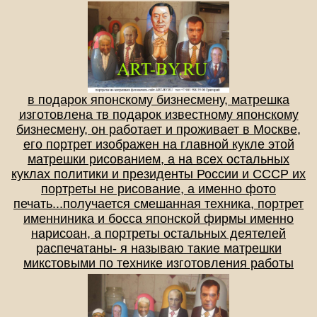
в подарок японскому бизнесмену, матрешка
изготовлена тв подарок известному японскому
бизнесмену, он работает и проживает в Москве,
его портрет изображен на главной кукле этой
матрешки рисованием, а на всех остальных
куклах политики и президенты России и СССР их
портреты не рисование, а именно фото
печать...получается смешанная техника, портрет
именниника и босса японской фирмы именно
нарисоан, а портреты остальных деятелей
распечатаны- я называю такие матрешки
микстовыми по технике изготовления работы