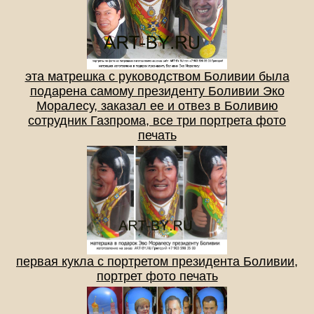
эта матрешка с руководством Боливии была
подарена самому президенту Боливии Эко
Моралесу, заказал ее и отвез в Боливию
сотрудник Газпрома, все три портрета фото
печать
первая кукла с портретом президента Боливии,
портрет фото печать