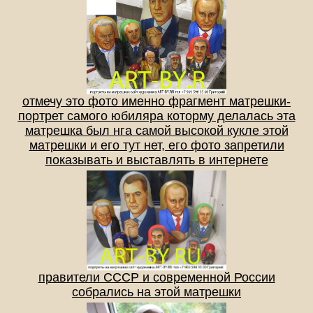
отмечу это фото именно фрагмент матрешки-
портрет самого юбиляра которму делалась эта
матрешка был нга самой высокой кукле этой
матрешки и его тут нет, его фото запретили
показывать и выставлять в интернете
правители СССР и современной России
собрались на этой матрешки