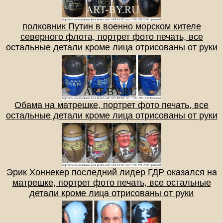
полковник Путин в военно морском кителе
северного флота, портрет фото печать, все
остальные детали кроме лица отрисованы от руки
Обама на матрешке, портрет фото печать, все
остальные детали кроме лица отрисованы от руки
Эрик Хоннекер последний лидер ГДР оказался на
матрешке, портрет фото печать, все остальные
детали кроме лица отрисованы от руки