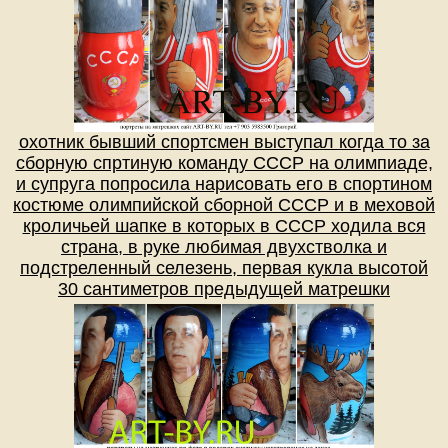
охотник бывший спортсмен выступал когда то за
сборную спртиную команду СССР на олимпиаде,
и супруга попросила нарисовать его в спортином
костюме олимпийской сборной СССР и в меховой
кроличьей шапке в которых в СССР ходила вся
страна, в руке любимая двухстволка и
подстреленный селезень, первая кукла высотой
30 сантиметров предыдущей матрешки