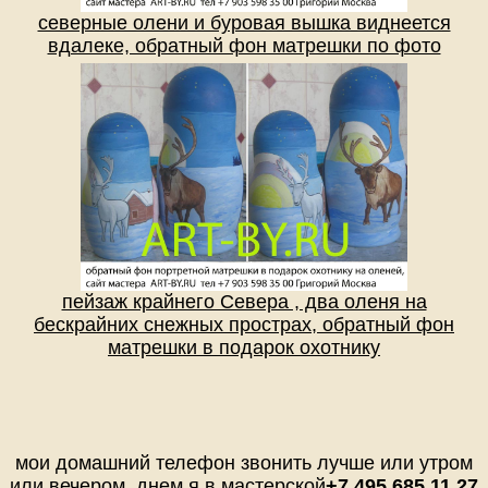
северные олени и буровая вышка виднеется
вдалеке, обратный фон матрешки по фото
пейзаж крайнего Севера , два оленя на
бескрайних снежных прострах, обратный фон
матрешки в подарок охотнику
мои домашний телефон звонить лучше или утром
или вечером, днем я в мастерской
+7 495 685 11 27