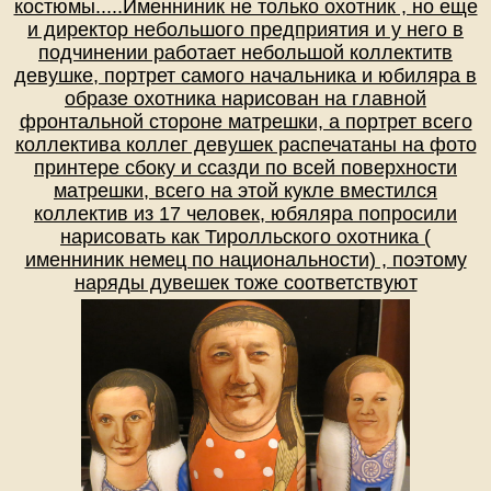
костюмы.....Именниник не только охотник , но еще
и директор небольшого предприятия и у него в
подчинении работает небольшой коллектитв
девушке, портрет самого начальника и юбиляра в
образе охотника нарисован на главной
фронтальной стороне матрешки, а портрет всего
коллектива коллег девушек распечатаны на фото
принтере сбоку и ссазди по всей поверхности
матрешки, всего на этой кукле вместился
коллектив из 17 человек, юбяляра попросили
нарисовать как Тиролльского охотника (
именниник немец по национальности) , поэтому
наряды дувешек тоже соответствуют