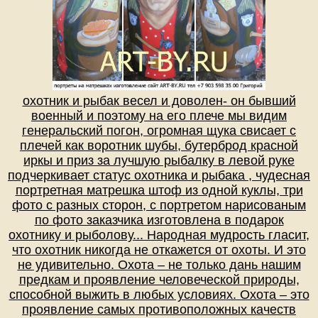
охотник и рыбак весел и доволен- он бывший
военный и поэтому на его плече мы видим
генеральский погон, огромная щука свисает с
плечей как воротник шубы, бутерброд красной
иркы и приз за лучшую рыбалку в левой руке
подчеркивает статус охотника и рыбака , чудесная
портретная матрешка штоф из одной куклы, три
фото с разных сторон, с портретом нарисованым
по фото заказчика изготовлена в подарок
охотнику и рыболову... Народная мудрость гласит,
что охотник никогда не откажется от охоты. И это
не удивительно. Охота – не только дань нашим
предкам и проявление человеческой природы,
способной выжить в любых условиях. Охота – это
проявление самых противоположных качеств