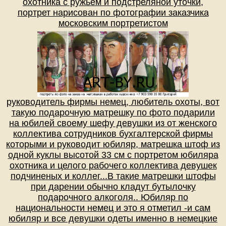
охотника с ружьем и подстреляной уточки,
портрет нарисован по фотографии заказчика
московским портретистом
руководитель фирмы немец, любитель охоты, вот
такую подарочную матрешку по фото подарили
на юбилей своему шефу девушки из от женского
коллектива сотрудников бухгалтерской фирмы
которыми и руководит юбиляр, матрешка штоф из
одной куклы высотой 33 см с портретом юбиляра
охотника и целого рабочего коллектива девушек
подчиненых и коллег...В такие матрешки штофы
при дарении обычно кладут бутылочку
подарочного алкоголя.. Юбиляр по
национальности немец и это я отметил -и сам
юбиляр и все девушки одеты именно в немецкие