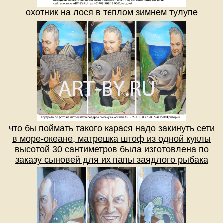
охотник на лося в теплом зимнем тулупе
что бы поймать такого карася надо закинуть сети
в море-океане, матрешка штоф из одной куклы
высотой 30 сантиметров была изготовлена по
заказу сыновей для их папы заядлого рыбака