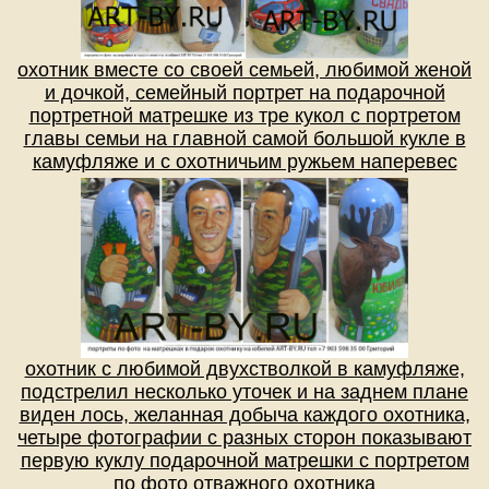
охотник вместе со своей семьей, любимой женой
и дочкой, семейный портрет на подарочной
портретной матрешке из тре кукол с портретом
главы семьи на главной самой большой кукле в
камуфляже и с охотничьим ружьем наперевес
охотник с любимой двухстволкой в камуфляже,
подстрелил несколько уточек и на заднем плане
виден лось, желанная добыча каждого охотника,
четыре фотографии с разных сторон показывают
первую куклу подарочной матрешки с портретом
по фото отважного охотника