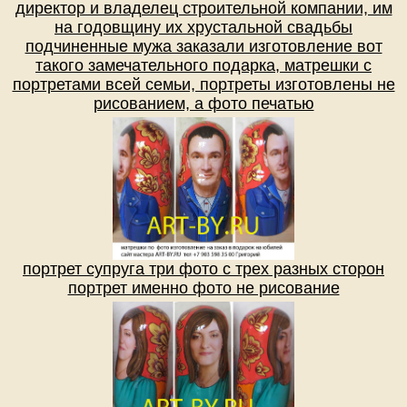
директор и владелец строительной компании, им
на годовщину их хрустальной свадьбы
подчиненные мужа заказали изготовление вот
такого замечательного подарка, матрешки с
портретами всей семьи, портреты изготовлены не
рисованием, а фото печатью
портрет супруга три фото с трех разных сторон
портрет именно фото не рисование