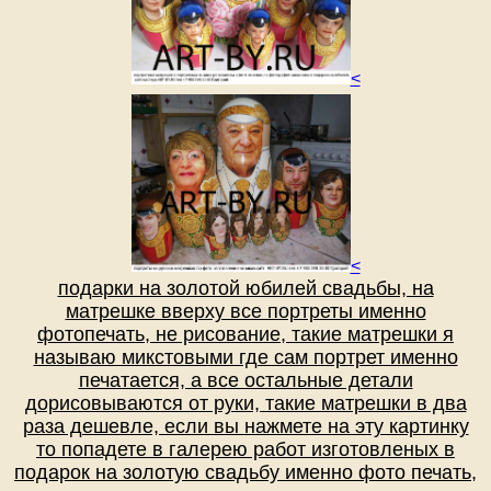
<
<
подарки на золотой юбилей свадьбы, на
матрешке вверху все портреты именно
фотопечать, не рисование, такие матрешки я
называю микстовыми где сам портрет именно
печатается, а все остальные детали
дорисовываются от руки, такие матрешки в два
раза дешевле, если вы нажмете на эту картинку
то попадете в галерею работ изготовленых в
подарок на золотую свадьбу именно фото печать,