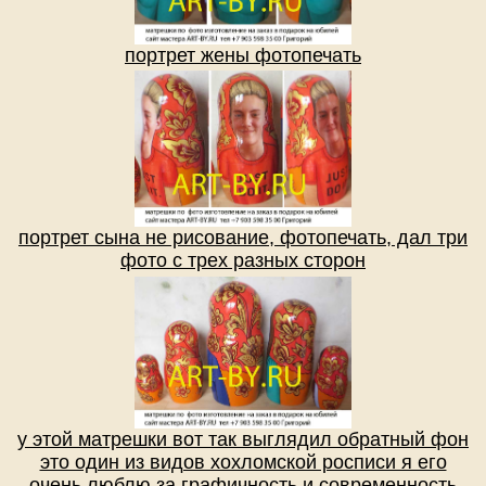
портрет жены фотопечать
портрет сына не рисование, фотопечать, дал три
фото с трех разных сторон
у этой матрешки вот так выглядил обратный фон
это один из видов хохломской росписи я его
очень люблю за графичность и современность