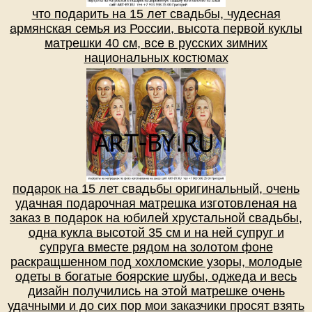
что подарить на 15 лет свадьбы, чудесная
армянская семья из России, высота первой куклы
матрешки 40 см, все в русских зимних
национальных костюмах
подарок на 15 лет свадьбы оригинальный, очень
удачная подарочная матрешка изготовленая на
заказ в подарок на юбилей хрустальной свадьбы,
одна кукла высотой 35 см и на ней супруг и
супруга вместе рядом на золотом фоне
раскращшенном под хохломские узоры, молодые
одеты в богатые боярские шубы, оджеда и весь
дизайн получились на этой матрешке очень
удачными и до сих пор мои заказчики просят взять