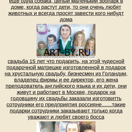
еще одна собака, целый маленький зоопарк в
доме, когда растут дети, то они очень любят
животных и всегда просят завести кого нибудт
дома
свадьба 15 лет что подарить, на этой чудесной
подарочной матрешке изготовленной в подарок
на хрустальную свадьбу, бизнесмен из Голандии,
владелец фирмы и ее директор, его жена
преподователь английского языка и их дети, они
живут и работают в Москве, подарок на
годовщину их свадьбы заказали изготовитть
сотрудники его предприятия россияне.......такие
подарки сотрудники заказывают только когда
уважают и любят своего босса