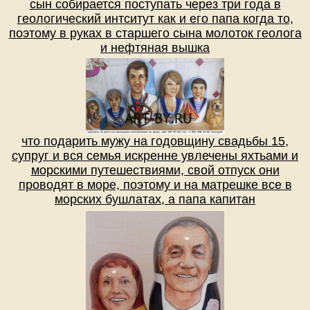
сын собирается поступать через три года в
геологический интситут как и его папа когда то,
поэтому в руках в старшего сына молоток геолога
и нефтяная вышка
что подарить мужу на годовщину свадьбы 15,
супруг и вся семья искренне увлечены яхтьами и
морскими путешествиями, свой отпуск они
проводят в море, поэтому и на матрешке все в
морских бушлатах, а папа капитан