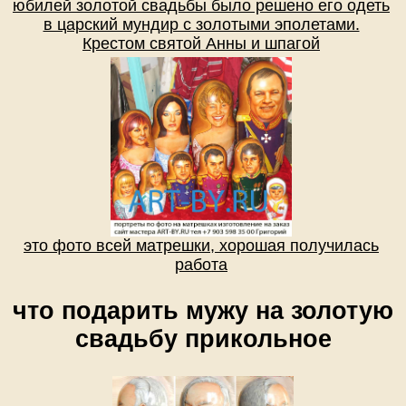
юбилей золотой свадьбы было решено его одеть
в царский мундир с золотыми эполетами.
Крестом святой Анны и шпагой
это фото всей матрешки, хорошая получилась
работа
что подарить мужу на золотую
свадьбу прикольное