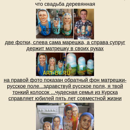
что свадьба деревянная
две фотки, слева сама марешка, а справа супруг
держит матрешку в своих руках
на правой фото показан обратный фон матрешки-
русское поле...здравствуй русское поля, я твой
тонкий колосок ...чудесная семья из Курска
справляет юбилей пять лет совместной жизни