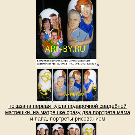
<
показана первая кукла подарочной свадебной
матрешки, на матрешке сразу два портрета мама
и папа, портреты рисованием