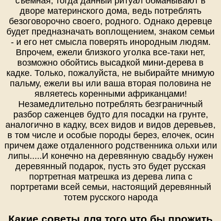
съемная, тогда данный ритуал обманывают в
дворе материнского дома, ведь потреблять
безоговорочно своего, родного. Однако деревце
будет предназначать воплощением, знаком семьи
- и его нет смысла поверять инородным людям.
Впрочем, ежели близкого уголка все-таки нет,
возможно обойтись высадкой мини-дерева в
кадке. Только, пожалуйста, не выбирайте мнимую
пальму, ежели вы или ваша вторая половина не
являетесь коренными африканцами!
Незамедлительно потреблять безграничный
разбор саженцев будто для посадки на грунте,
аналогично в кадку, всех видов и видов деревьев,
в том числе и особые породы берез, елочек, осин
причем даже отдаленного родственника ольхи или
липы.....И конечно на деревянную свадьбу нужен
деревянный подарок, пусть это будет русская
портретная матрешка из дерева липа с
портретами всей семьи, настоящий деревянный
тотем русского народа
Какие советы для того что бы прожить