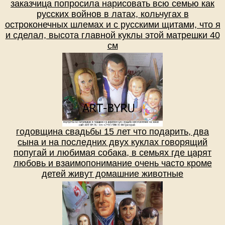
заказчица попросила нарисовать всю семью как
русских войнов в латах, кольчугах в
остроконечных шлемах и с русскими щитами, что я
и сделал, высота главной куклы этой матрешки 40
см
годовщина свадьбы 15 лет что подарить, два
сына и на последних двух куклах говорящий
попугай и любимая собака, в семьях где царят
любовь и взаимопонимание очень часто кроме
детей живут домашние животные