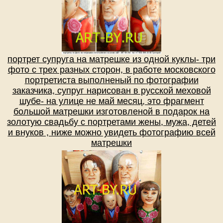
портрет супруга на матрешке из одной куклы- три
фото с трех разных сторон, в работе московского
портретиста выполненый по фотографии
заказчика, супруг нарисован в русской меховой
шубе- на улице не май месяц, это фрагмент
большой матрешки изготовленой в подарок на
золотую свадьбу с портретами жены, мужа, детей
и внуков , ниже можно увидеть фотографию всей
матрешки