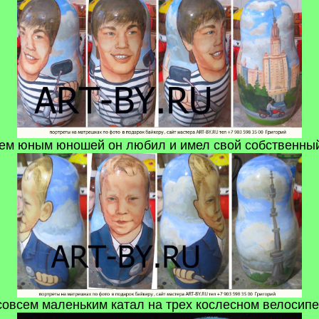
ем юным юношей он любил и имел свой собственны
совсем маленьким катал на трех кослесном велосип