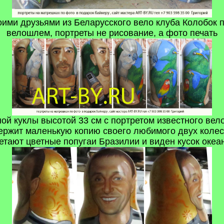
оими друзьями из Беларусского вело клуба Колобок 
велошлем, портреты не рисование, а фото печать
ной куклы высотой 33 см с портретом известного вел
 держит маленькую копию своего любимого двух коле
етают цветные попугаи Бразилии и виден кусок океа