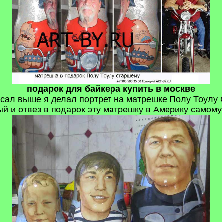
подарок для байкера купить в москве
писал выше я делал портрет на матрешке Полу Тоулу 
ый и отвез в подарок эту матрешку в Америку самому