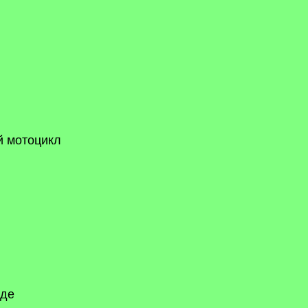
й мотоцикл
еде