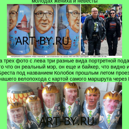
молодах жениха и невесты
а трех фото с лева три разные вида портретной под
го что он реальный мэр, он еще и байкер, что видно 
а Бреста под названием Колобок прошлым летом прое
нашего велопохода с картой самого маршрута через 