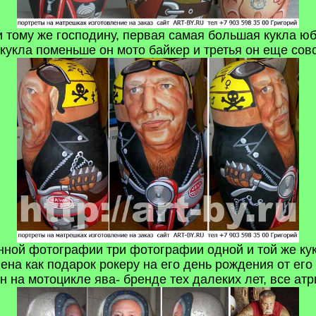
и тому же господину, первая самая большая кукла ю
 кукла поменьше он мото байкер и третья он еще со
нной фотографии три фотографии одной и той же кук
лена как подарок рокеру на его день рождения от е
н на мотоцикле ява- бренде тех далеких лет, все атр