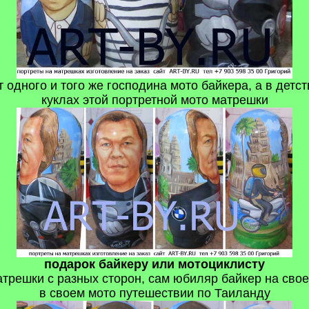
т одного и того же господина мото байкера, а в детс
куклах этой портретной мото матрешки
подарок байкеру или мотоциклисту
решки с разных сторон, сам юбиляр байкер на своем
в своем мото путешествии по Таиланду