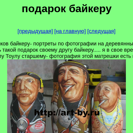
подарок байкеру
[предыдущая]
[на главную]
[следущая]
ов байкеру- портреты по фотографии на деревянных
такой подарок своему другу байкеру..... я в свое 
у Тоулу старшему- фотография этой матрешки есть в