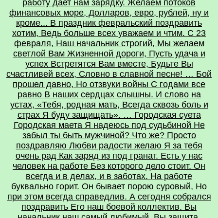
работу дает нам зарядку. Желаем потоков
финансовых море, Долларов, евро, рублей, ну и
кроме... В праздник февральский поздравить
хотим, Ведь больше всех уважаем и чтим. С 23
февраля, Наш начальник строгий, Мы желаем
светлой Вам Жизненной дороги, Пусть удача и
успех Встретятся Вам вместе, Будьте Вы
счастливей всех, Словно в славной песне! … Бой
прошел давно, Но отзвуки войны С годами все
равно В наших сердцах слышны. И слово на
устах, «Тебя, родная мать, Всегда сквозь боль и
страх Я буду защищать». … Городская суета
Городская маета Я надеюсь под судьбиной Не
забыл ты быть мужчиной? Что же? Просто
поздравляю Любви радости желаю Я за тебя
очень рад Как заряд из под гранат. Есть у нас
человек на работе Без которого дело стоит. Он
всегда и в делах, и в заботах. На работе
буквально горит. Он бывает порою суровый, Но
при этом всегда справедлив. А сегодня собрался
поздравить Его наш боевой коллектив. Вы
начальник наш самый любимый. Вы защита,