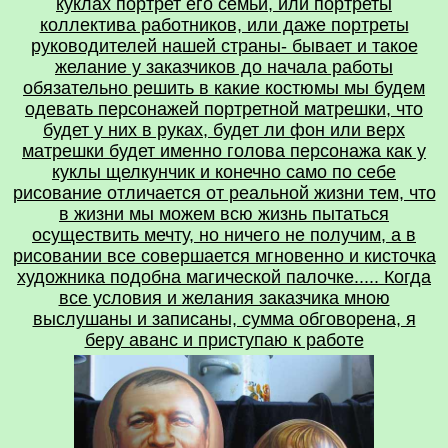
куклах портрет его семьи, или портреты
коллектива работников, или даже портреты
руководителей нашей страны- бывает и такое
желание у заказчиков до начала работы
обязательно решить в какие костюмы мы будем
одевать персонажей портретной матрешки, что
будет у них в руках, будет ли фон или верх
матрешки будет именно голова персонажа как у
куклы щелкунчик и конечно само по себе
рисование отличается от реальной жизни тем, что
в жизни мы можем всю жизнь пытаться
осуществить мечту, но ничего не получим, а в
рисовании все совершается мгновенно и кисточка
художника подобна магической палочке..... Когда
все условия и желания заказчика мною
выслушаны и записаны, сумма обговорена, я
беру аванс и приступаю к работе