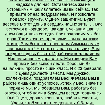
надежда для нас. Оставайтесь жы не
устрашимым Как являетесь им вы сейчас. Так
примите от нас поздравленья. И позвольте
подарок вручить. С Днем защитника! Будет
веселье В этот день в сердцах наших жить! … Вас
встречая в коридоре, Как один, чеканим шаг. С
днем Защитника сегодня Вас поздравим мы без
врак. Так и хочется пред вами Нам навытяжку
стоять, Вам бы точно генералом Самым-самым
главным стать! Но пока вы наш начальник, Вам
придется здесь бывать И рабочим коллективом
Нашим славным управлять. Мы говорим Вам
прямо и без всякой лести, Хороший Вы
начальник, просто высший класс, И с 23 февраля,
с Днем доблести и чести, Мы дружно,
коллективом, поздравляем Вас! Желаем Вам в
работе лишь одних успехов, Успех у Вас, значит в
порядке мы, Мы обещаем Вам, работать без
огрехов, Чтоб нами в будущем всегда гордились
Вы! Еще здоровья крепкого, любви и счастья,
Удачи, чтоб за хвост ее держать, Обходят