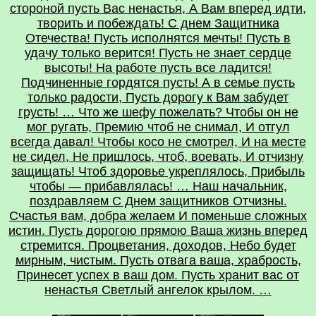
стороной пусть Вас ненастья, А Вам вперед идти,
творить и побеждать! С днем Защитника
Отечества! Пусть исполнятся мечты! Пусть в
удачу только верится! Пусть не знает сердце
высоты! На работе пусть все ладится!
Подчиненные гордятся пусть! А в семье пусть
только радости, Пусть дорогу к Вам забудет
грусть! … Что же шефу пожелать? Чтобы он не
мог ругать, Премию чтоб не снимал, И отгул
всегда давал! Чтобы косо не смотрел, И на месте
не сидел, Не пришлось, чтоб, воевать, И отчизну
защищать! Чтоб здоровье укреплялось, Прибыль
чтобы — прибавлялась! … Наш начальник,
поздравляем С Днем защитников Отчизны.
Счастья вам, добра желаем И поменьше сложных
истин. Пусть дорогою прямою Ваша жизнь вперед
стремится. Процветания, доходов, Небо будет
мирным, чистым. Пусть отвага ваша, храбрость,
Принесет успех в ваш дом. Пусть хранит вас от
ненастья Светлый ангелок крылом. …