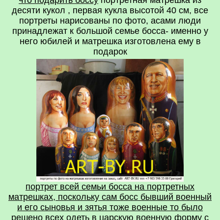
что подарить боссу
портретная матрешка из
десяти кукол , первая кукла высотой 40 см, все
портреты нарисованы по фото, асами люди
принадлежат к большой семье босса- именно у
него юбилей и матрешка изготовлена ему в
подарок
портрет всей семьи босса на портретных
матрешках, поскольку сам босс бывший военный
и его сыновья и зятья тоже военные то было
решено всех одеть в царскую военную форму с