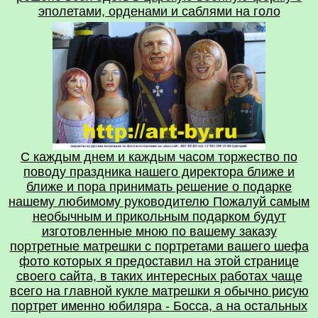
эполетами, орденами и саблями на голо
С каждым днем и каждым часом торжество по
поводу праздника нашего директора ближе и
ближе и пора принимать решение о подарке
нашему любимому руководителю Пожалуй самым
необычным и прикольным подарком будут
изготовленные мною по вашему заказу
портретные матрешки с портретами вашего шефа
фото которых я предоставил на этой странице
своего сайта, в таких интересных работах чаще
всего на главной кукле матрешки я обычно рисую
портрет именно юбиляра - Босса, а на остальных