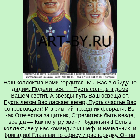
Наш коллектив Вами гордится. Мы Вас в обиду не
дадим. Поделиться: … Пусть солнце в доме
Вашем светит, А звезды путь Ваш освещают,
Пусть летом Вас ласкает ветер, Пусть счастье Вас
сопровождает! И в зимний праздник февраля, Вы
как Отечества защитник, Стремитесь быть везде,
всегда — Как по утру звенит будильник! Есть в
коллективе у нас командир И шеф, и начальник, и
бригадир! Главный по офису и распорядку, Он на