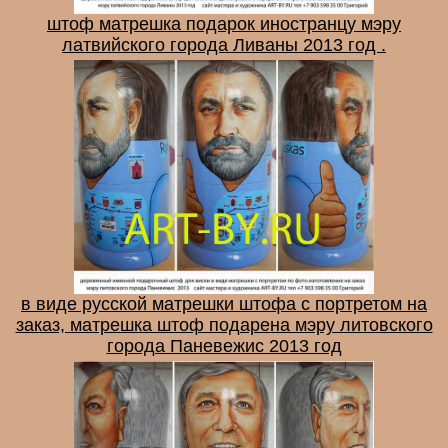
штоф матрешка подарок иностранцу мэру
латвийского города Ливаны 2013 год .
в виде русской матрешки штофа с портретом на
заказ, матрешка штоф подарена мэру литовского
города Паневежис 2013 год