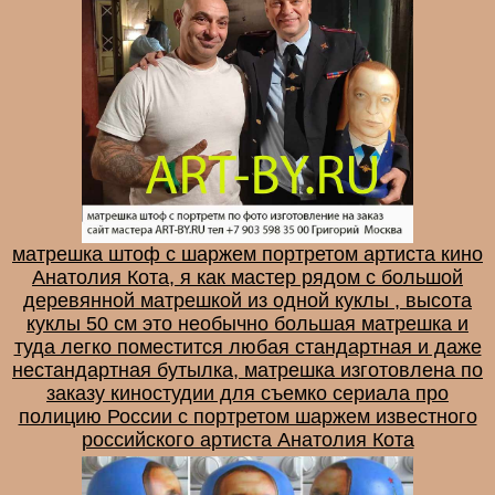
матрешка штоф с шаржем портретом артиста кино
Анатолия Кота, я как мастер рядом с большой
деревянной матрешкой из одной куклы , высота
куклы 50 см это необычно большая матрешка и
туда легко поместится любая стандартная и даже
нестандартная бутылка, матрешка изготовлена по
заказу киностудии для съемко сериала про
полицию России с портретом шаржем известного
российского артиста Анатолия Кота