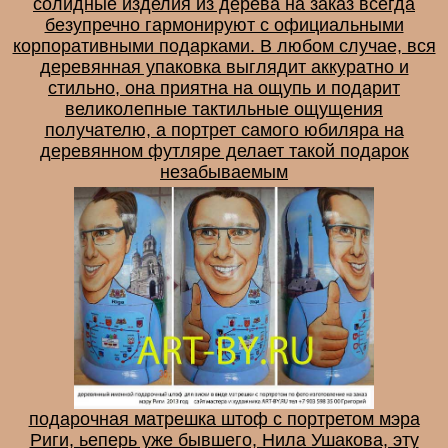
солидные изделия из дерева на заказ всегда
безупречно гармонируют с официальными
корпоративными подарками. В любом случае, вся
деревянная упаковка выглядит аккуратно и
стильно, она приятна на ощупь и подарит
великолепные тактильные ощущения
получателю, а портрет самого юбиляра на
деревянном футляре делает такой подарок
незабываемым
подарочная матрешка штоф с портретом мэра
Риги, ьеперь уже бывшего, Нила Ушакова, эту