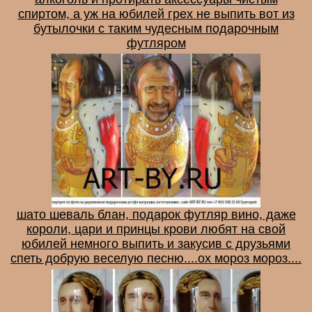
спиртом, а уж на юбилей грех не выпить вот из
бутылочки с таким чудесным подарочным
футляром
шато шеваль блан, подарок футляр вино, даже
короли, цари и принцы крови любят на свой
юбилей немного выпить и закусив с друзьями
спеть добрую веселую песню....ох мороз мороз....