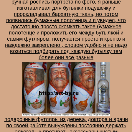
ручная роспись портрета по фото, я раньше
изготавливал для бутылки подушечку и
проркладывал бархатную ткань, но потом
появились бумажные полотенца и я увидел, что
достаточно просто скомкать такое бумажное
полотенце и проложить его между бутылкой и
самим футляром, получается просто и крепко и
наждежно закреплено , словом удобно и не надо
возиться подбирать под каждую бутылку тем
более они все разные
подарочные футляры из дерева, доктора и врачи
по своей работе вынуждены постоянно держать
алкоголь и протирать аксессуары чистым