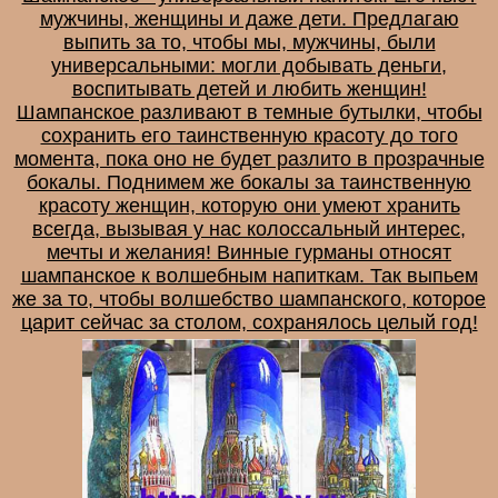
мужчины, женщины и даже дети. Предлагаю
выпить за то, чтобы мы, мужчины, были
универсальными: могли добывать деньги,
воспитывать детей и любить женщин!
Шампанское разливают в темные бутылки, чтобы
сохранить его таинственную красоту до того
момента, пока оно не будет разлито в прозрачные
бокалы. Поднимем же бокалы за таинственную
красоту женщин, которую они умеют хранить
всегда, вызывая у нас колоссальный интерес,
мечты и желания! Винные гурманы относят
шампанское к волшебным напиткам. Так выпьем
же за то, чтобы волшебство шампанского, которое
царит сейчас за столом, сохранялось целый год!