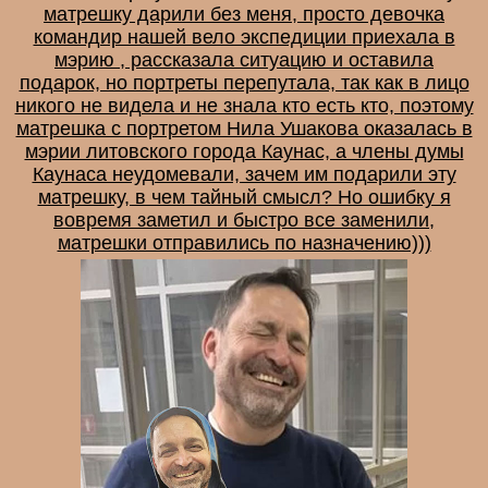
матрешку дарили без меня, просто девочка
командир нашей вело экспедиции приехала в
мэрию , рассказала ситуацию и оставила
подарок, но портреты перепутала, так как в лицо
никого не видела и не знала кто есть кто, поэтому
матрешка с портретом Нила Ушакова оказалась в
мэрии литовского города Каунас, а члены думы
Каунаса неудомевали, зачем им подарили эту
матрешку, в чем тайный смысл? Но ошибку я
вовремя заметил и быстро все заменили,
матрешки отправились по назначению)))