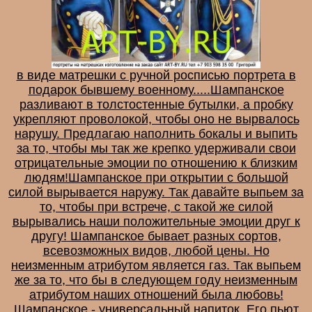
в виде матрешки с ручной росписью портрета в
подарок бывшему военному.....Шампанское
разливают в толстостенные бутылки, а пробку
укрепляют проволокой, чтобы оно не вырвалось
нарушу. Предлагаю наполнить бокалы и выпить
за то, чтобы мы так же крепко удерживали свои
отрицательные эмоции по отношению к близким
людям!Шампанское при открытии с большой
силой вырывается наружу. Так давайте выпьем за
то, чтобы при встрече, с такой же силой
вырывались наши положительные эмоции друг к
другу! Шампанское бывает разных сортов,
всевозможных видов, любой цены. Но
неизменным атрибутом является газ. Так выпьем
же за то, что бы в следующем году неизменным
атрибутом наших отношений была любовь!
Шампанское - универсальный напиток. Его пьют