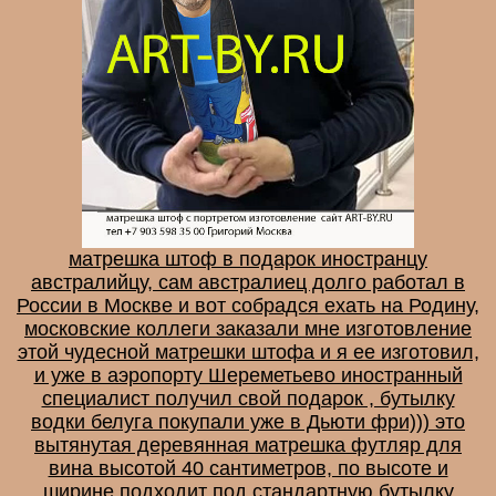
матрешка штоф в подарок иностранцу
австралийцу, сам австралиец долго работал в
России в Москве и вот собрадся ехать на Родину,
московские коллеги заказали мне изготовление
этой чудесной матрешки штофа и я ее изготовил,
и уже в аэропорту Шереметьево иностранный
специалист получил свой подарок , бутылку
водки белуга покупали уже в Дьюти фри))) это
вытянутая деревянная матрешка футляр для
вина высотой 40 сантиметров, по высоте и
ширине подходит под стандартную бутылку