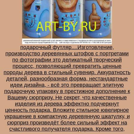
подарочный футляр....Изготовление,
производство деревянных штофов с портретами
по фотографии это деликатный творческий
процесс, позволяющий превратить ценные
породы дерева в стильный сувенир. Аккуратность
деталей, разнообразная форма, нестандартные
идеи дизайна, - всё это превращает элитную
подарочную упаковку в престижное дополнение к
Вашему сюрпризу. Не секрет, что качественные
изделия из дерева эффектно подчеркнут
ценность подарка. Вложите стильное ювелирное
украшение в компактную деревянную шкатулку, и
сюрприз произведёт более сильный эффект на
счастливого получателя подарка. Кроме того,