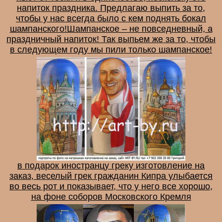
напиток праздника. Предлагаю выпить за то,
чтобы у нас всегда было с кем поднять бокал
шампанского!Шампанское – не повседневный, а
праздничный напиток! Так выпьем же за то, чтобы
в следующем году мы пили только шампанское!
в подарок иностранцу греку изготовление на
заказ, веселый грек гражданин Кипра улыбается
во весь рот и показывает, что у него все хорошо,
на фоне соборов Московского Кремля