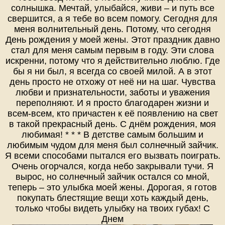
солнышка. Мечтай, улыбайся, живи – и путь все
свершится, а я тебе во всем помогу. Сегодня для
меня волнительный день. Потому, что сегодня
День рождения у моей жены. Этот праздник давно
стал для меня самым первым в году. Эти слова
искренни, потому что я действительно люблю. Где
бы я ни был, я всегда со своей милой. А в этот
день просто не отхожу от неё ни на шаг. Чувства
любви и признательности, заботы и уважения
переполняют. И я просто благодарен жизни и
всем-всем, кто причастен к её появлению на свет
в такой прекрасный день. С днём рождения, моя
любимая! * * * В детстве самым большим и
любимым чудом для меня был солнечный зайчик.
Я всеми способами пытался его вызвать поиграть.
Очень огорчался, когда небо закрывали тучи. Я
вырос, но солнечный зайчик остался со мной,
теперь – это улыбка моей жены. Дорогая, я готов
покупать блестящие вещи хоть каждый день,
только чтобы видеть улыбку на твоих губах! С
Днем