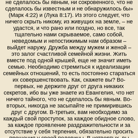
не сделалось бы явным, ни сокровенного, что не
сделалось бы известным и не обнаружилось бы»
(Марк 4:22) и (Лука 8:17). Из этого следует, что
ничего скрыть никому, из живущих на земле, – не
удастся, и что рано или поздно, но все, так
тщательно нами скрываемое, само собой,
неведомым и непостижимым нам образом –
выйдет наружу. Дружба между мужем и женой –
это залог счастливой семейной жизни. Жить
вместе под одной крышей, еще не значит иметь
семью. Необходимо стремиться к идеализации
семейных отношений, то есть постоянно стараться
их совершенствовать. Как, скажете вы? Во-
первых, не держите друг от друга никаких
секретов, ибо вы уже знаете из Евангелия, что нет
ничего тайного, что не сделалось бы явным. Во-
вторых, никогда не засыпайте не примирившись
друг с другом. В-третьих, вам необходимо за
каждый свой проступок, за каждое обидное слово,
за каждое проявление раздражительности и за
отсутствие у себя терпения, обязательно просить
прощения у своей половины. В-четвертых, вы