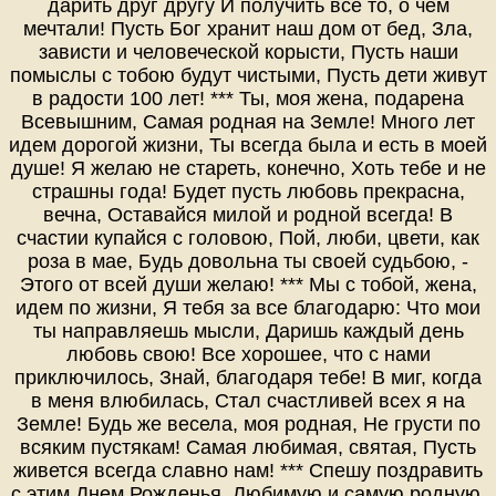
дарить друг другу И получить все то, о чем
мечтали! Пусть Бог хранит наш дом от бед, Зла,
зависти и человеческой корысти, Пусть наши
помыслы с тобою будут чистыми, Пусть дети живут
в радости 100 лет! *** Ты, моя жена, подарена
Всевышним, Самая родная на Земле! Много лет
идем дорогой жизни, Ты всегда была и есть в моей
душе! Я желаю не стареть, конечно, Хоть тебе и не
страшны года! Будет пусть любовь прекрасна,
вечна, Оставайся милой и родной всегда! В
счастии купайся с головою, Пой, люби, цвети, как
роза в мае, Будь довольна ты своей судьбою, -
Этого от всей души желаю! *** Мы с тобой, жена,
идем по жизни, Я тебя за все благодарю: Что мои
ты направляешь мысли, Даришь каждый день
любовь свою! Все хорошее, что с нами
приключилось, Знай, благодаря тебе! В миг, когда
в меня влюбилась, Стал счастливей всех я на
Земле! Будь же весела, моя родная, Не грусти по
всяким пустякам! Самая любимая, святая, Пусть
живется всегда славно нам! *** Спешу поздравить
с этим Днем Рожденья, Любимую и самую родную,