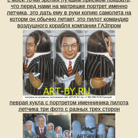
что перед нами на матрешке портрет именно
летчика, это дать ему в руки копию самолета на
которм он обычно летает, это пилот командир
воздушного корабля компании ГАЗпром
певрая кукла с портретом именниника пилота
летчика три фото с разных трех сторон