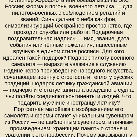
то лайнер Аэрофлота или боевая машина ВКС
России; Форма и погоны военного летчика — для
пилотов-военных с соблюдением регалий и
званий; Синь дальнего неба как фон,
символизирующий бескрайнее пространство, где
проходит служба или работа; Подарочная
поздравительная надпись — имя, звание, дата
события или тёплые пожелания, нанесённые
вручную в едином стиле росписи. Для кого
идеален такой подарок? Подарок пилоту военного
самолета — выразите уважение к служению
Родине через произведение народного искусства,
сочетающее военную строгость и теплоту русских
традиций. Подарок летчику гражданской авиации
— подчеркните статус капитана воздушного судна,
чьи полёты соединяют континенты и людей. Что
подарить мужчине иностранцу летчику?
Портретная матрёшка с изображением его
самолёта и формы станет уникальным сувениром
из России — не шаблонным сувениром, а личным
произведением, хранящим память о стране и
уважении к его профессии. Почему заказывают у