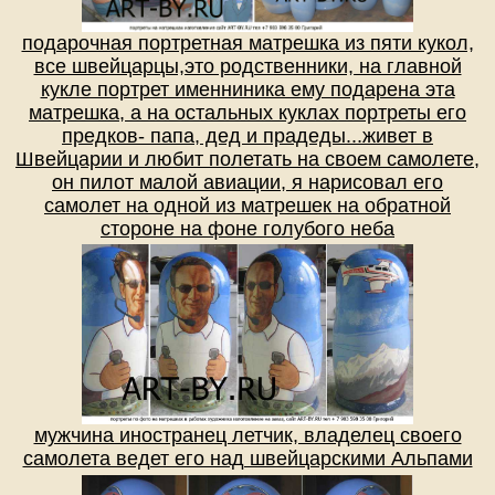
подарочная портретная матрешка из пяти кукол,
все швейцарцы,это родственники, на главной
кукле портрет именниника ему подарена эта
матрешка, а на остальных куклах портреты его
предков- папа, дед и прадеды...живет в
Швейцарии и любит полетать на своем самолете,
он пилот малой авиации, я нарисовал его
самолет на одной из матрешек на обратной
стороне на фоне голубого неба
мужчина иностранец летчик, владелец своего
самолета ведет его над швейцарскими Альпами