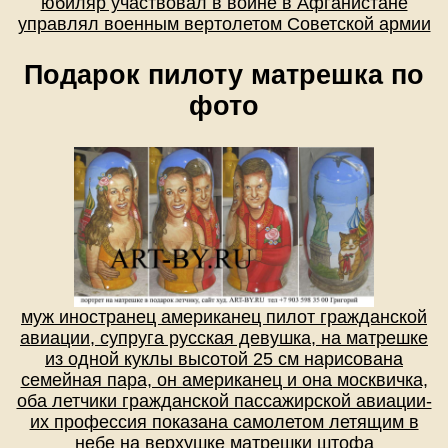
юбиляр участвовал в войне в Афганистане
управлял военным вертолетом Советской армии
Подарок пилоту матрешка по
фото
муж иностранец американец пилот гражданской
авиации, супруга русская девушка, на матрешке
из одной куклы высотой 25 см нарисована
семейная пара, он американец и она москвичка,
оба летчики гражданской пассажирской авиации-
их профессия показана самолетом летящим в
небе на верхушке матрешки штофа