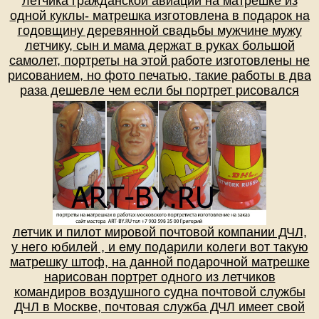
летчика гражданской авиации на матрешке из
одной куклы- матрешка изготовлена в подарок на
годовщину деревянной свадьбы мужчине мужу
летчику, сын и мама держат в руках большой
самолет, портреты на этой работе изготовлены не
рисованием, но фото печатью, такие работы в два
раза дешевле чем если бы портрет рисовался
летчик и пилот мировой почтовой компании ДЧЛ,
у него юбилей , и ему подарили колеги вот такую
матрешку штоф, на данной подарочной матрешке
нарисован портрет одного из летчиков
командиров воздушного судна почтовой службы
ДЧЛ в Москве, почтовая служба ДЧЛ имеет свой