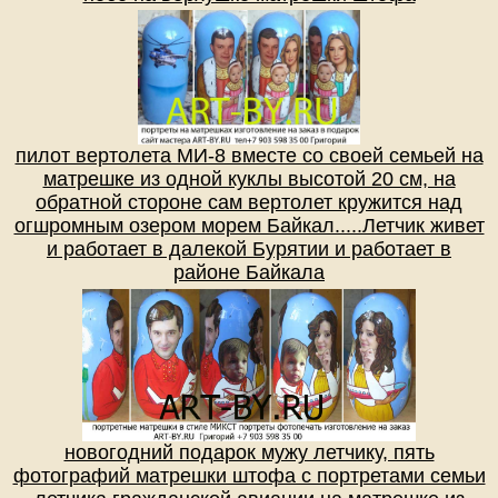
пилот вертолета МИ-8 вместе со своей семьей на
матрешке из одной куклы высотой 20 см, на
обратной стороне сам вертолет кружится над
огшромным озером морем Байкал.....Летчик живет
и работает в далекой Бурятии и работает в
районе Байкала
новогодний подарок мужу летчику, пять
фотографий матрешки штофа с портретами семьи