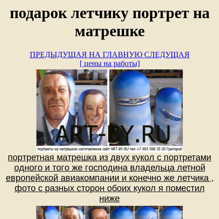
подарок летчику портрет на
матрешке
ПРЕДЫДУЩАЯ
НА ГЛАВНУЮ
СЛЕДУЩАЯ
[ цены на работы]
портретная матрешка из двух кукол с портретами
одного и того же господина владельца летной
европейской авиакомпании и конечно же летчика ,
фото с разных сторон обоих кукол я поместил
ниже