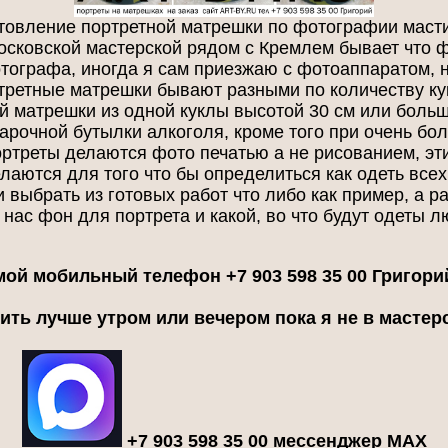
отовление портретной матрешки по фотографии маст
осковской мастерской рядом с Кремлем бывает что 
фотографа, иногда я сам приезжаю с фотоаппаратом, 
третные матрешки бывают разными по количеству кук
й матрешки из одной куклы высотой 30 см или боль
рочной бутылки алкоголя, кроме того при очень бо
портреты делаются фото печатью а не рисованием, э
лаются для того что бы определиться как одеть все
и выбрать из готовых работ что либо как пример, а р
нас фон для портрета и какой, во что будут одеты люд
мой мобильный телефон +7 903 598 35 00 Григори
ть лучше утром или вечером пока я не в мастер
+7 903 598 35 00 мессенджер MAX