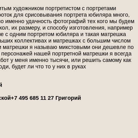
итым художником портретистом с портретами
фоток для срисовывания портрета юбиляра много,
но именно удачность фотографий тех кого мы будем
ол, их размеру, и способу изготовления, например
ше с одним портретом юбиляра и такая матрешка
льших коллективах и матрешках с большим числом
ти матрешки я называю микстовыми они дешевле по
х персонажей нашей портретной матрешки я всегда
абот у меня именно тысячи, или решить самому как
и, будет ли что то у них в руках
й
ской
+7 495 685 11 27 Григорий