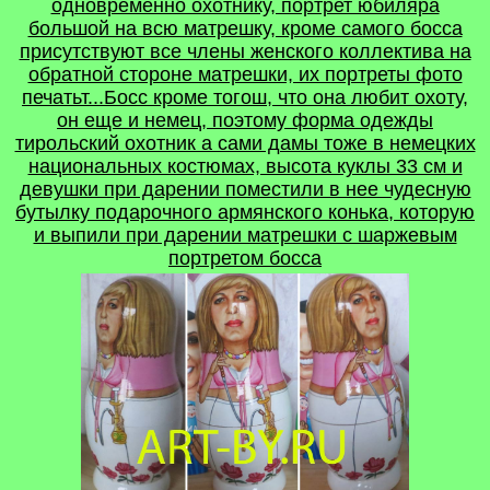
одновременно охотнику, портрет юбиляра
большой на всю матрешку, кроме самого босса
присутствуют все члены женского коллектива на
обратной стороне матрешки, их портреты фото
печатьт...Босс кроме тогош, что она любит охоту,
он еще и немец, поэтому форма одежды
тирольский охотник а сами дамы тоже в немецких
национальных костюмах, высота куклы 33 см и
девушки при дарении поместили в нее чудесную
бутылку подарочного армянского конька, которую
и выпили при дарении матрешки с шаржевым
портретом босса