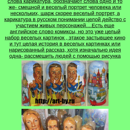
слова карикатура, обозначают слова одно и то
же- смешной и веселый портрет человека или
нескольких, шарж скорее веселый портрет, а
карикатура в русском понимании целой действо с
участием живых персонажей....Есть еще
английское слово комиксы, но это уже целый
набор веселых картинок , этакое застывшее кино
и тут целая история в веселых картинках или
нарисованный рассказ, хотя изначально идея
одна- рассмешить людей с помощью рисунка