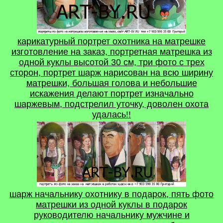
карикатурный портрет охотника на матрешке
изготовление на заказ, портретная матрешка из
одной куклы высотой 30 см, три фото с трех
сторон, портрет шарж нарисован на всю ширину
матрешки, большая голова и небольшие
искажения делают портрет изначально
шаржевым, подстрелил уточку, доволен охота
удалась!!
шарж начальнику охотнику в подарок, пять фото
матрешки из одной куклы в подарок
руководителю начальнику мужчине и