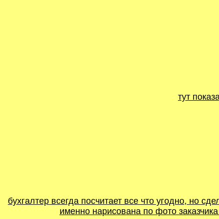
тут показ
бухгалтер всегда посчитает все что угодно, но сд
именно нарисована по фото заказчика 