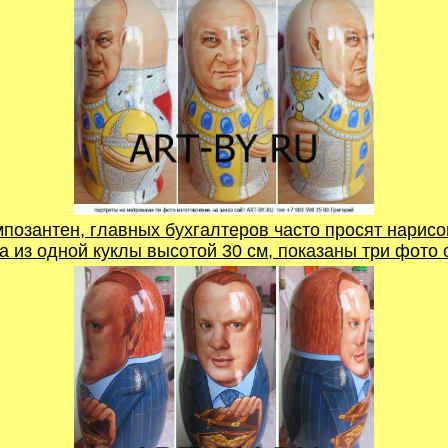
мпозантен, главных бухгалтеров часто просят нарисо
 из одной куклы высотой 30 см, показаны три фото 