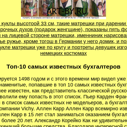
 куклы высотоой 33 см, такие матрешки при дарении
рочных духов (подарок женгщине), показаны пять ф
на лицевой стороне матрешки, именниник нарисован 
чье ружье, кроме тогош в Германии у него домик, и п
укле матрешки уже по кругу и портреты девушек из
немецких костюмах
Топ-10 самых известных бухгалтеров
руется 1498 годом и с этого времени мир видел уже
 знаменитые, попавшие в топ 10 самых известных бу
е известен, как представитель классической русско
зволили ему попасть в этот список. Пьер Карден Фр
в список самых известных не модельеров, а бухгалте
компании Vichy. Аллен Карр Аллен Карр всемирно изв
лен Карр в 15 лет стал заниматься оказанием бухгал
 более 20 лет. Александр Корейко Как ни удивитель
хинаций большие средства. Благодаря интересной су