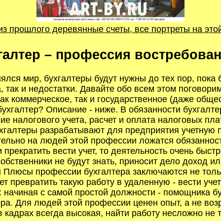
 из прошлого деревянные счеты, все портреты на эт
галтер – профессия востребован
ялся мир, бухгалтеры будут нужны до тех пор, пока
, так и недостатки. Давайте обо всем этом поговорим
как коммерческое, так и государственное (даже обще
бухгалтер? Описание - ниже. В обязанности бухгалт
ие налогового учета, расчет и оплата налоговых п
хгалтеры разрабатывают для предприятия учетную п
ельно на людей этой профессии ложатся обязанност
рекратить вести учет, то деятельность очень быст
бственники не будут знать, приносит дело доход ил
 Плюсы профессии бухгалтера заключаются не тольк
т превратить такую работу в удаленную - вести уче
: начиная с самой простой должности - помощника бу
а. Для людей этой профессии ценен опыт, а не возра
в кадрах всегда высокая, найти работу несложно не т