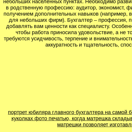
небольших населенных пунктах. Необходимо развив
в родственную профессию: аудитор, экономист, ф
получением дополнительных навыков (например, в
для небольших фирм). Бухгалтер – профессия, по
добавлять вам ценности как специалисту. Особен
чтобы работа приносила удовольствие, а не т
требуются усидчивость, терпение и внимательност
аккуратность и тщательность, спо
портрет юбиляра главного бухгалтера на самой б
куколках фото печатью, когда матрешка склады
матрешки позволяет изготавл