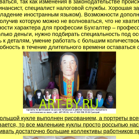
аться, так как изменения в законодательстве проис
инансист, специалист налоговой службы. Хорошая зар
ладение иностранным языком). Возможности дополни
лучив которую можно не волноваться, что не хватит
ности характера для профессии Бухгалтер – професси
олько деньги, нужно подбирать специальность под о
ь к деталям, умение работать с большим количеств
собность в течение длительного времени оставаться
ольшой кукле выполнен рисованием, а портреты все
вается, то все маленькие куклы просто россыпью нас
ивать достаточно большие коллективы работников 