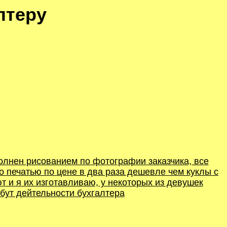
лтеру
олнен рисованием по фотографии заказчика, все
о печатью по цене в два раза дешевле чем куклы с
 и я их изготавливаю, у некоторых из девушек
ибут дейтельности бухгалтера