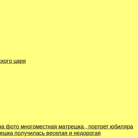
ского царя
..на фото многоместная матрешка , портрет юбиляра
трешка получилась веселая и недорогая