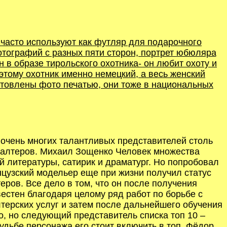
 часто используют как футляр для подарочного
отографий с разных пяти сторон, портрет юбюляра
в образе тирольского охотника- он любит охоту и
оэтому охотник именно немецкий, а весь женский
готовлены фото печатью, они тоже в национальных
 очень многих талантливых представителей столь
хгалтеров. Михаил Зощенко Человек множества
й литературы, сатирик и драматург. Но попробовал
анцузский модельер еще при жизни получил статус
ров. Все дело в том, что он после получения
естен благодаря целому ряд работ по борьбе с
терских услуг и затем после дальнейшего обучения
но, но следующий представитель списка топ 10 –
дьбе персонажа его стоит включить в топ. Фёдор