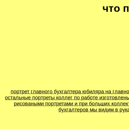
что 
портрет главного бухгалтера юбиляра на главн
остальные портреты коллег по работе изготовлены
рисоваными портретами и при больших коллект
бухгалтеров мы видим в рука