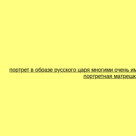
портрет в образе русского царя многими очень и
портретная матрешка