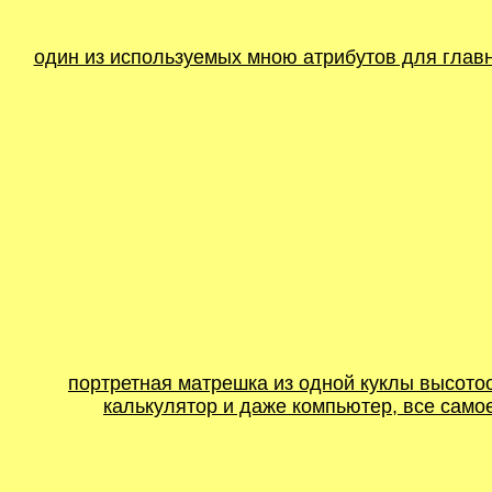
один из используемых мною атрибутов для главн
портретная матрешка из одной куклы высотоо
калькулятор и даже компьютер, все самое