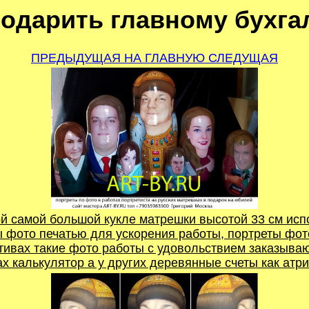
подарить главному бухга
ПРЕДЫДУЩАЯ
НА ГЛАВНУЮ
СЛЕДУЩАЯ
ой самой большой кукле матрешки высотой 33 см исп
 фото печатью для ускорения работы, портреты фот
ивах такие фото работы с удовольствием заказывают
х калькулятор а у других деревянные счеты как атр