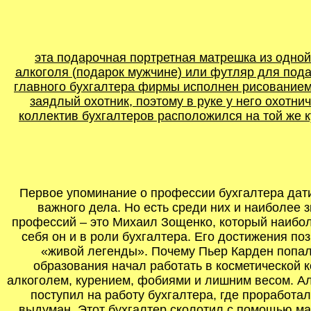
эта подарочная портретная матрешка из одной
алкоголя (подарок мужчине) или футляр для пода
главного бухгалтера фирмы исполнен рисованием 
заядлый охотник, поэтому в руке у него охотни
коллектив бухгалтеров расположился на той же к
Первое упоминание о профессии бухгалтера дати
важного дела. Но есть среди них и наиболее
профессий – это Михаил Зощенко, который наиболе
себя он и в роли бухгалтера. Его достижения по
«живой легенды». Почему Пьер Карден попал 
образования начал работать в косметической 
алкоголем, курением, фобиями и лишним весом. Ал
поступил на работу бухгалтера, где проработал
выдуман. Этот бухгалтер сколотил с помощью ма