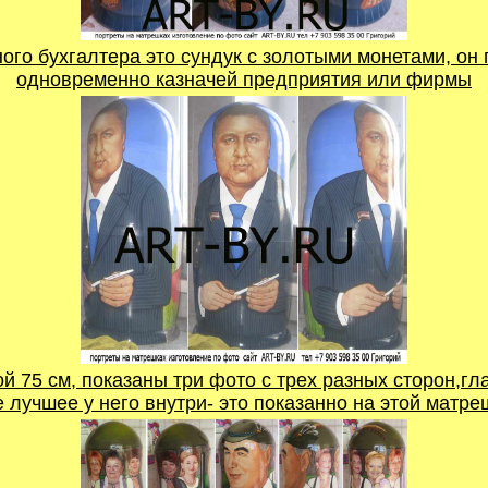
ого бухгалтера это сундук с золотыми монетами, он 
одновременно казначей предприятия или фирмы
й 75 см, показаны три фото с трех разных сторон,гл
 лучшее у него внутри- это показанно на этой матреш