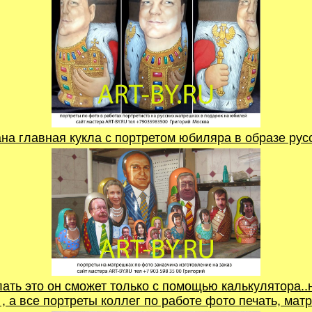
ана главная кукла с портретом юбиляра в образе рус
елать это он сможет только с помощью калькулятора
, а все портреты коллег по работе фото печать, ма