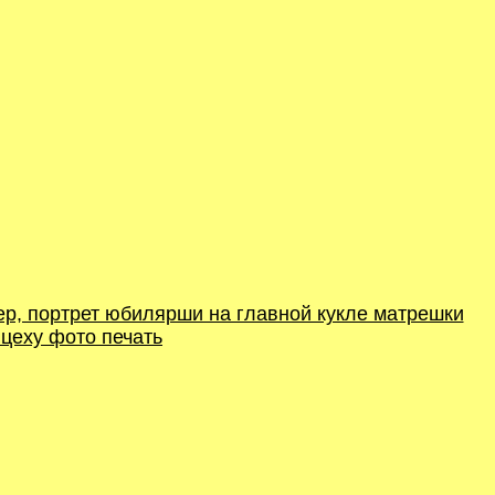
ер, портрет юбилярши на главной кукле матрешки
 цеху фото печать